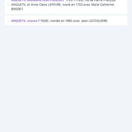
ANQUETIL Guillaume Jean François
(°1725-†1785), fils de Pierre François
ANQUETIL et Anne Claire LEFEVRE, marié en 1753 avec Marie Catherine
BRISSET.
ANQUETIL Jeanne
(°1628), mariée en 1660 avec Jean LECOQUIERE.
ANQUETIL Marie
(°1754-†1843), fille de Guillaume Jean François ANQUETIL et
Marie Catherine BRISSET, mariée en 1779 avec Jean Nicolas LE HERISSIER.
ANQUETIL Pierre
(°1663), fils de Pierre ANQUETIL et Marguerite COUPPEY,
marié en 1683 avec Anne Jeanne AMIOT.
ANQUETIL Pierre
(°1605-†1673), marié en 1644 avec Marguerite COUPPEY.
ANQUETIL Pierre François
(°1697-†1786), fils de Pierre ANQUETIL et Anne
Jeanne AMIOT, marié en 1718 avec Anne Claire LEFEVRE.
ARNOULT Roland Lucien
(°1913-†1980), marié en 1941 avec Louise Marie
Augustine Albertine LETERRIER.
AROUX Alexandre
, marié en 1623 avec Francoise MASQUEREL.
AROUX Jacques
(°1658-†1700), fils de Jacques AROUX et Marie Magdeleine
LECANU, marié en 1689 avec Marie Francoise SIMON.