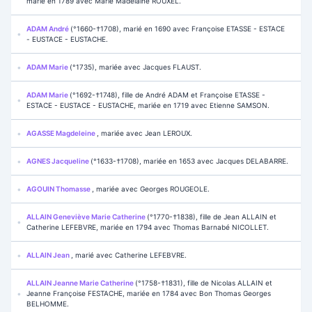
marié en 1789 avec Marie Madelaine ROUXEL.
ADAM André
(°1660-†1708), marié en 1690 avec Françoise ETASSE - ESTACE
- EUSTACE - EUSTACHE.
ADAM Marie
(°1735), mariée avec Jacques FLAUST.
ADAM Marie
(°1692-†1748), fille de André ADAM et Françoise ETASSE -
ESTACE - EUSTACE - EUSTACHE, mariée en 1719 avec Etienne SAMSON.
AGASSE Magdeleine
, mariée avec Jean LEROUX.
AGNES Jacqueline
(°1633-†1708), mariée en 1653 avec Jacques DELABARRE.
AGOUIN Thomasse
, mariée avec Georges ROUGEOLE.
ALLAIN Geneviève Marie Catherine
(°1770-†1838), fille de Jean ALLAIN et
Catherine LEFEBVRE, mariée en 1794 avec Thomas Barnabé NICOLLET.
ALLAIN Jean
, marié avec Catherine LEFEBVRE.
ALLAIN Jeanne Marie Catherine
(°1758-†1831), fille de Nicolas ALLAIN et
Jeanne Françoise FESTACHE, mariée en 1784 avec Bon Thomas Georges
BELHOMME.