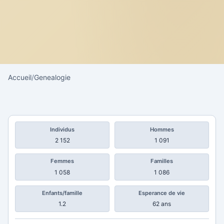
Accueil
/
Genealogie
Individus
Hommes
2 152
1 091
Femmes
Familles
1 058
1 086
Enfants/famille
Esperance de vie
1.2
62 ans